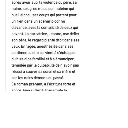
après avoir subi la violence du père, sa
haine, ses gros mots, son haleine qui
pue l’alcool, ses coups qui partent pour
un rien dans un scénario connu
d’avance, avec la complicité de ceux qui
savent. La narratrice, Jeanne, ose défier
son père, le regard planté droit dans ses
yeux. Enragée, anesthésiée dans ses
sentiments, elle parvient à s’échapper
du huis clos familial et à s’émanciper,
tenaillée par la culpabilité de n’avoir pas
réussi à sauver sa sœur et sa mère et
par les noirs démons du passé.
Ce roman prenant, à l’écriture forte et
sobre, bien rythmé, transmute la
douleur en force de vie et résonne
longtemps dans notre tête. A lire
absolument !
Simone