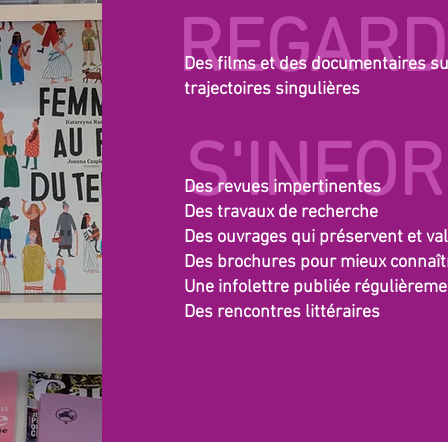
REGARD
Des films et des documentaires sur
trajectoires singulières
S'INFO
Des revues impertinentes
Des travaux de recherche
Des ouvrages qui préservent et va
Des brochures pour mieux connaîtr
Une infolettre publiée régulièreme
Des rencontres littéraires